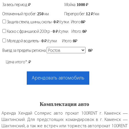
За весь период:
₽
Мойка:
1000
₽
Оплаченный пробег:
250
км
Перепробег:
12
₽/км
Защита стекла, шины, сколы-
0
₽/сутки. Итого:
0
₽
Каско с франшизой 200т.р -
0
₽/сутки. Итого:
0
₽
Молодой водитель -
0
₽/сутки Итого:
0
₽
Выезд за пределы региона:
0
₽
Цена итого*:
₽
Арендовать автомобиль
Комплектация авто
Аренда Хендай Солярис авто прокат 100RENT г. Каменск —
Шахтинский. Для предстоящих командировок в г. Каменск —
Шахтинский, а так же встреч или торжеств автопрокат 100RENT