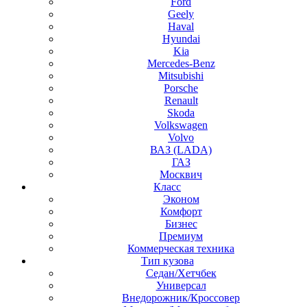
Ford
Geely
Haval
Hyundai
Kia
Mercedes-Benz
Mitsubishi
Porsche
Renault
Skoda
Volkswagen
Volvo
ВАЗ (LADA)
ГАЗ
Москвич
Класс
Эконом
Комфорт
Бизнес
Премиум
Коммерческая техника
Тип кузова
Седан/Хетчбек
Универсал
Внедорожник/Кроссовер